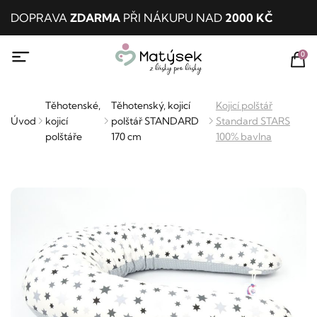
DOPRAVA
ZDARMA
PŘI NÁKUPU NAD
2000 KČ
0
Těhotenské,
Těhotenský, kojicí
Kojicí polštář
Úvod
kojicí
polštář STANDARD
Standard STARS
polštáře
170 cm
100% bavlna