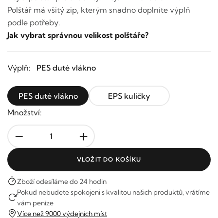
Polštář má všitý zip, kterým snadno doplníte výplň
podle potřeby.
Jak vybrat správnou velikost polštáře?
Výplň:
PES duté vlákno
PES duté vlákno
EPS kuličky
Množství:
-
+
VLOŽIT DO KOŠÍKU
Zboží odesíláme do 24 hodin
Pokud nebudete spokojeni s kvalitou našich produktů, vrátíme
vám peníze
Více než 9000 výdejních míst