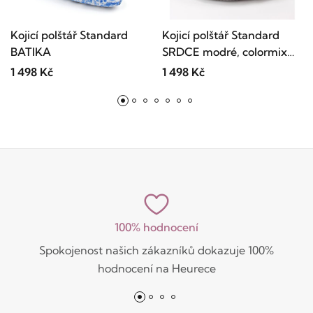
Kojicí polštář Standard
Kojicí polštář Standard
BATIKA
SRDCE modré, colormix
MINKY
1 498 Kč
1 498 Kč
100% hodnocení
Spokojenost našich zákazníků dokazuje 100%
hodnocení na Heurece