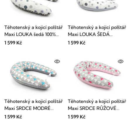
Těhotenský a kojicí polštář
Těhotenský a kojicí polštář
Maxi LOUKA šedá 100%
Maxi LOUKA ŠEDÁ
bavlna
colormix 205cm
1 599 Kč
1 599 Kč
Těhotenský a kojicí polštář
Těhotenský a kojicí polštář
Maxi SRDCE MODRÉ
Maxi SRDCE RŮŽOVÉ
minky colormix 205cm
minky colormix 205cm
1 599 Kč
1 599 Kč