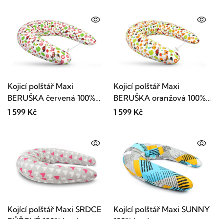
Kojicí polštář Maxi
Kojicí polštář Maxi
BERUŠKA červená 100%
BERUŠKA oranžová 100%
bavlna
bavlna
1 599 Kč
1 599 Kč
Kojící polštář Maxi SRDCE
Kojící polštář Maxi SUNNY