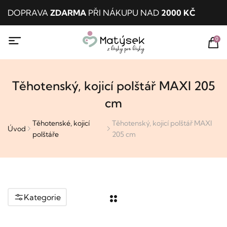
DOPRAVA
ZDARMA
PŘI NÁKUPU NAD
2000 KČ
0
Těhotenský, kojicí polštář MAXI 205
cm
Těhotenské, kojicí
Těhotenský, kojicí polštář MAXI
Úvod
polštáře
205 cm
Kategorie