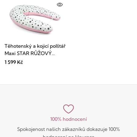
Těhotenský a kojicí polštář
Maxi STAR RŮŽOVÝ
colormix 205cm
1 599 Kč
100% hodnocení
Spokojenost našich zákazníků dokazuje 100%