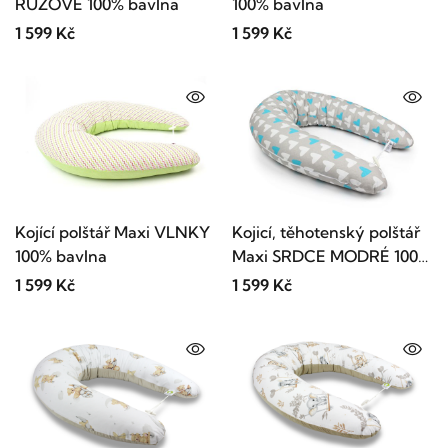
RŮŽOVÉ 100% bavlna
100% bavlna
1 599 Kč
1 599 Kč
Kojící polštář Maxi VLNKY
Kojicí, těhotenský polštář
100% bavlna
Maxi SRDCE MODRÉ 100%
bavlna
1 599 Kč
1 599 Kč