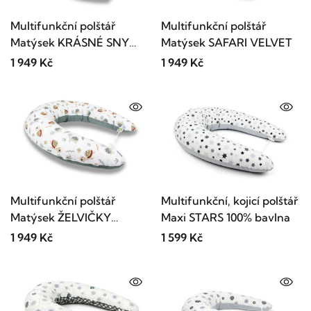
Multifunkční polštář
Multifunkční polštář
Matýsek KRÁSNÉ SNY
Matýsek SAFARI VELVET
VELVET
1 949 Kč
1 949 Kč
Multifunkční polštář
Multifunkční, kojicí polštář
Matýsek ŽELVIČKY
Maxi STARS 100% bavlna
VELVET
1 949 Kč
1 599 Kč